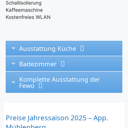
Schallisolierung
Kaffeemaschine
Kostenfreies WLAN
Ausstattung Küche
Badezimmer
Komplette Ausstattung der
Fewo
Preise Jahressaison 2025 – App.
Mühlenberg