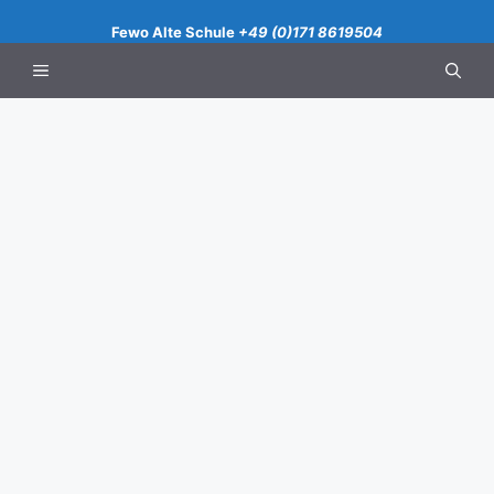
Zum
Fewo Alte Schule
+49 (0)171 8619504
Inhalt
springen
Menü