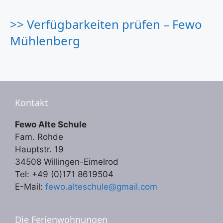
>> Verfügbarkeiten prüfen – Fewo
Mühlenberg
Kontakt
Fewo Alte Schule
Fam. Rohde
Hauptstr. 19
34508 Willingen-Eimelrod
Tel: +49 (0)171 8619504
E-Mail:
fewo.alteschule@gmail.com
Die Ferienwohnungen