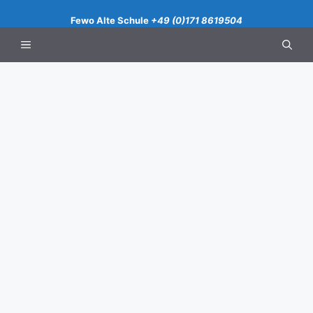
Zum
Fewo Alte Schule
+49 (0)171 8619504
Inhalt
springen
Menü