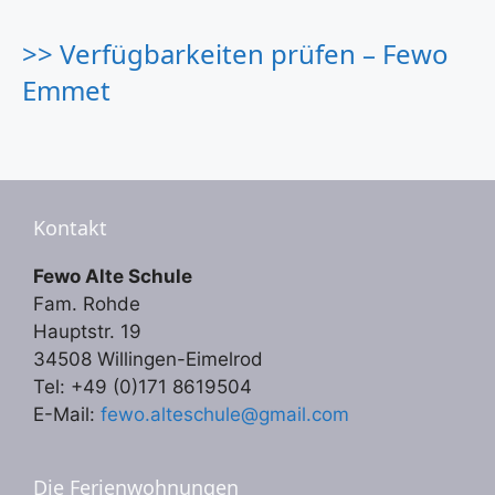
>> Verfügbarkeiten prüfen – Fewo
Emmet
Kontakt
Fewo Alte Schule
Fam. Rohde
Hauptstr. 19
34508 Willingen-Eimelrod
Tel: +49 (0)171 8619504
E-Mail:
fewo.alteschule@gmail.com
Die Ferienwohnungen